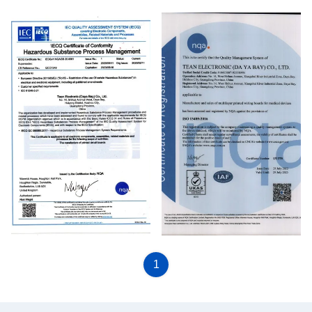
IAFT 16949：2016
ISO 45001：2018
IEQC
ISO 13485：2016
1