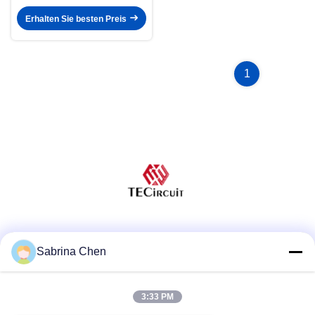
HDI starres ENEPIG-RF-Modul
Erhalten Sie besten Preis
1
Soziale Medien
Sabrina Chen
3:33 PM
Schnelle Kontaktaufnahme